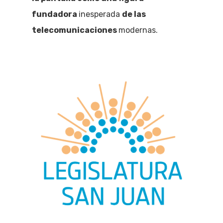
fundadora
inesperada
de las
telecomunicaciones
modernas.