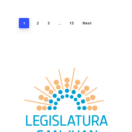
2
3
15
Next
1
…