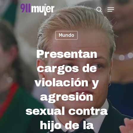
Skip
Menu
search
to
Close
main
Menu
content
Mundo
Presentan
cargos de
violación y
agresión
sexual contra
hijo de la