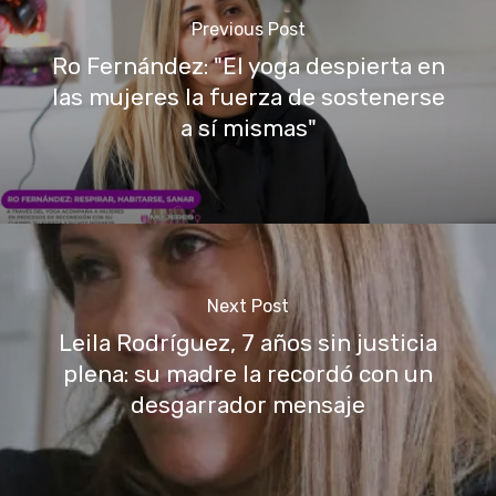
Previous Post
Ro Fernández: "El yoga despierta en
las mujeres la fuerza de sostenerse
a sí mismas"
Next Post
Leila Rodríguez, 7 años sin justicia
plena: su madre la recordó con un
desgarrador mensaje