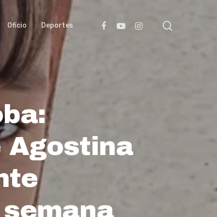
search
facebook
youtube
instagram
Oficio
Deportes
oba:
e Agostina
nte
a semana