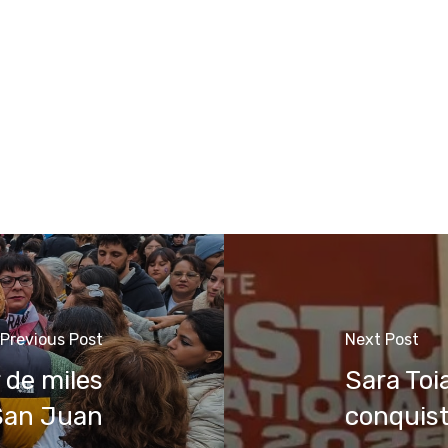
Previous Post
Next Post
r de miles
Sara Toi
San Juan
conquist