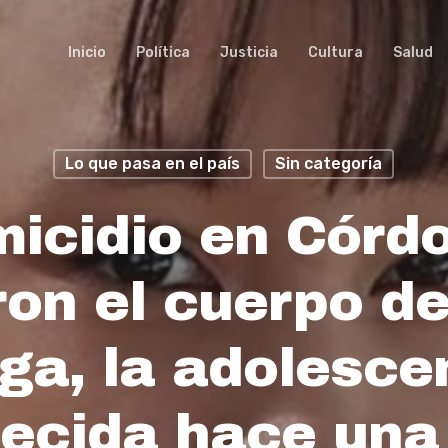
Inicio
Política
Justicia
Cultura
Salud
Lo que pasa en el país
Sin categoría
icidio en Córd
on el cuerpo d
ga, la adolesce
ecida hace un