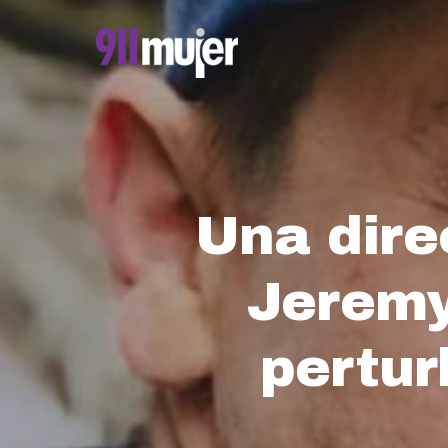
Skip
to
main
content
Una dire
Jeremy
pertu