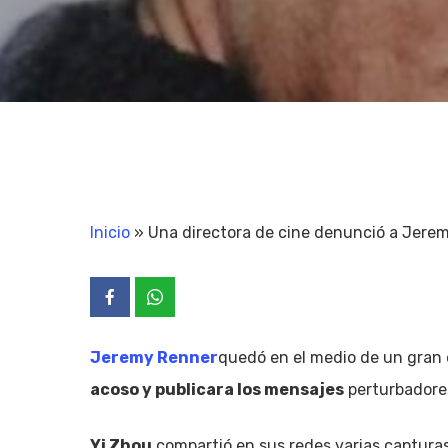
Inicio
»
Una directora de cine denunció a Jerem
Jeremy Renner
quedó en el medio de un gran
acoso y publicara los mensajes
perturbadore
Yi Zhou
compartió en sus redes varias capturas