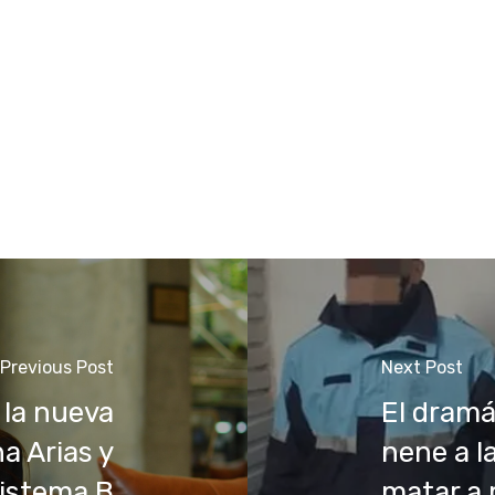
Previous Post
Next Post
 la nueva
El dramá
a Arias y
nene a la
istema B
matar a