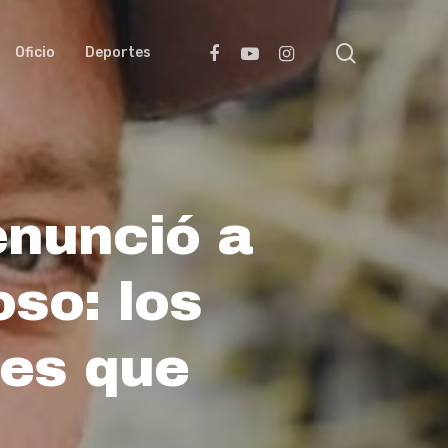
search
facebook
youtube
instagram
Oficio
Deportes
enunció a
so: los
es que