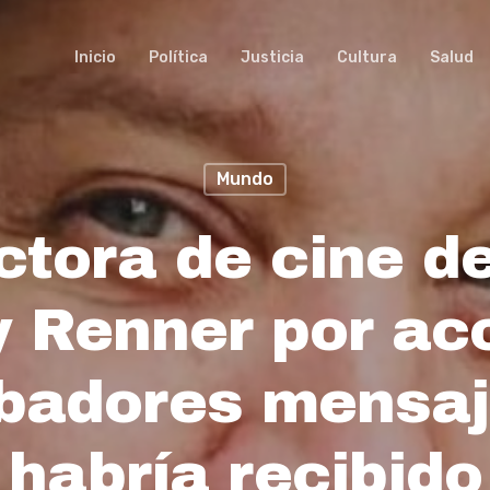
Inicio
Política
Justicia
Cultura
Salud
Mundo
ctora de cine d
 Renner por aco
rbadores mensaj
habría recibido