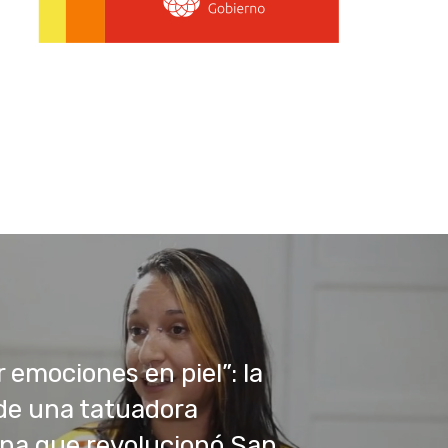
 emociones en piel”: la
 de una tatuadora
na que revolucionó San