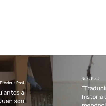
Next Post
Previous Post
“Traducir
ulantes a
historia
 Juan son
mendoci