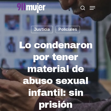
Skip
Menu
search
to
Close
main
Menu
content
Justicia
Policiales
Lo condenaron
por tener
material de
abuso sexual
infantil: sin
prisión