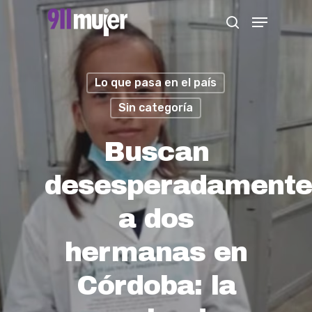
Skip
Menu
search
to
Close
main
Menu
content
Lo que pasa en el país
Sin categoría
Buscan
desesperadamente
a dos
hermanas en
Córdoba: la