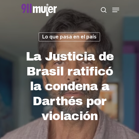
Skip
Menu
search
to
Close
main
Menu
content
Lo que pasa en el país
La Justicia de
Brasil ratificó
la condena a
Darthés por
violación