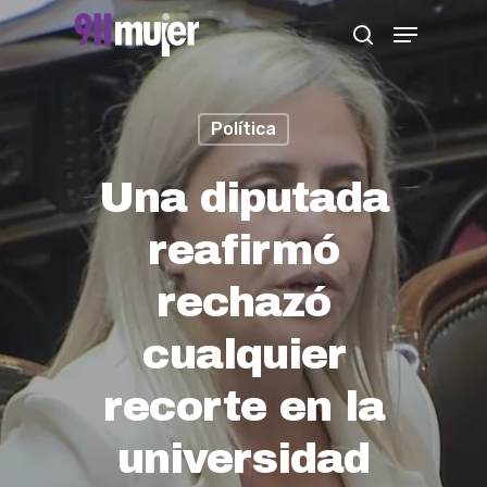
Skip
Menu
search
to
Close
main
Menu
content
Política
Una diputada
reafirmó
rechazó
cualquier
recorte en la
universidad