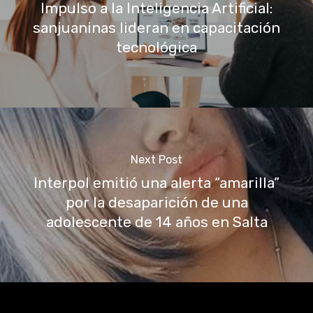
Impulso a la Inteligencia Artificial:
sanjuaninas lideran en capacitación
tecnológica
Next Post
Interpol emitió una alerta “amarilla”
por la desaparición de una
adolescente de 14 años en Salta