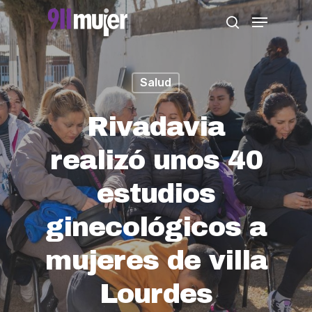
Skip
Menu
search
to
Close
main
Menu
content
Salud
Rivadavia
realizó unos 40
estudios
ginecológicos a
mujeres de villa
Lourdes