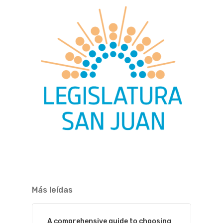
Más leídas
A comprehensive guide to choosing