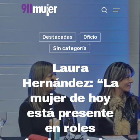
Skip
Menu
search
to
Close
main
Menu
content
Destacadas
Oficio
Sin categoría
Laura
Hernández: “La
mujer de hoy
está presente
en roles