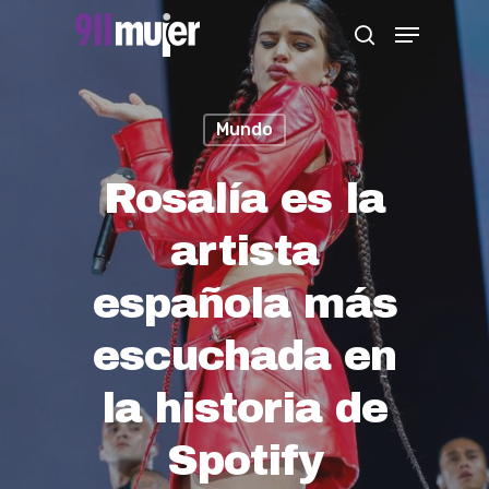
Skip
Menu
search
to
Close
main
Menu
content
Mundo
Rosalía es la
artista
española más
escuchada en
la historia de
Spotify