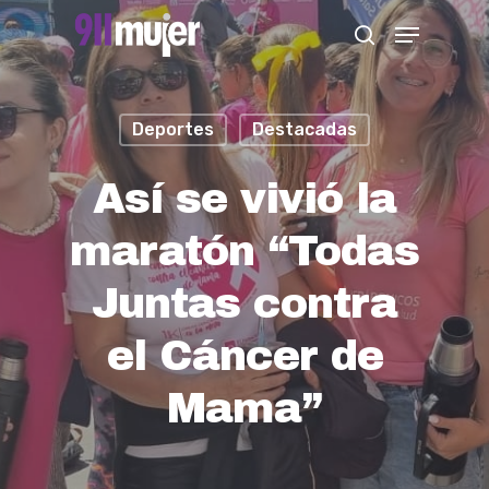
Skip
Menu
search
to
Close
main
Menu
content
Deportes
Destacadas
Así se vivió la
maratón “Todas
Juntas contra
el Cáncer de
Mama”