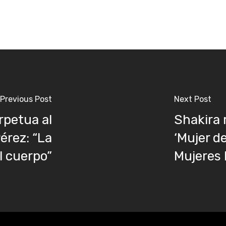
Previous Post
Next Post
rpetua al
Shakira 
érez: “La
‘Mujer de
l cuerpo”
Mujeres 