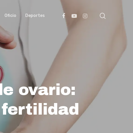
search
facebook
youtube
instagram
Oficio
Deportes
e ovario:
fertilidad