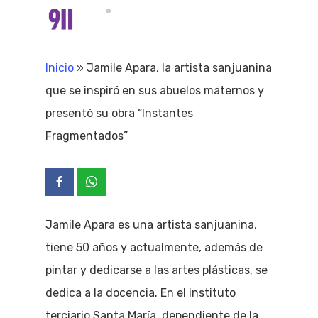
Skip
Menu
search
to
Close
main
Inicio
»
Jamile Apara, la artista sanjuanina
Menu
content
que se inspiró en sus abuelos maternos y
presentó su obra “Instantes
Fragmentados”
Jamile Apara es una artista sanjuanina,
tiene 50 años y actualmente, además de
pintar y dedicarse a las artes plásticas, se
dedica a la docencia. En el instituto
terciario Santa María, dependiente de la