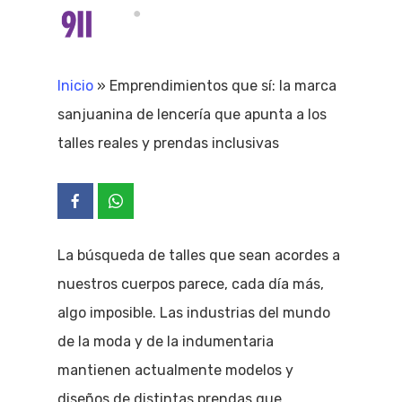
Skip
Menu
search
to
Close
main
Inicio
»
Emprendimientos que sí: la marca
Menu
content
sanjuanina de lencería que apunta a los
talles reales y prendas inclusivas
La búsqueda de talles que sean acordes a
nuestros cuerpos parece, cada día más,
algo imposible. Las industrias del mundo
de la moda y de la indumentaria
mantienen actualmente modelos y
diseños de distintas prendas que