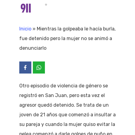
Skip
Menu
search
to
Close
main
Inicio
»
Mientras la golpeaba le hacía burla,
Menu
content
fue detenido pero la mujer no se animó a
denunciarlo
Otro episodio de violencia de género se
registró en San Juan, pero esta vez el
agresor quedó detenido. Se trata de un
joven de 21 años que comenzó a insultar a
su pareja y cuando la mujer quiso evitar la
pelea comenzó a darle golpes de puño en