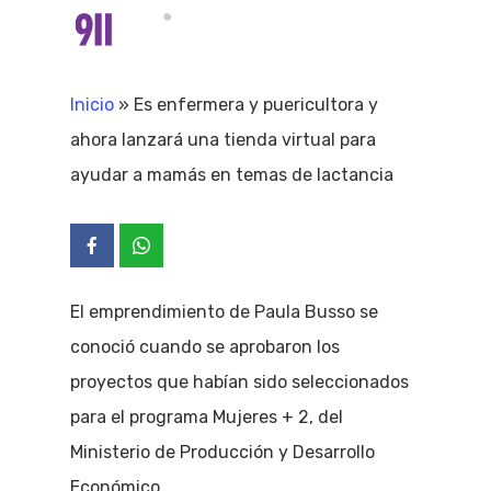
Skip
Menu
search
to
Close
main
Inicio
»
Es enfermera y puericultora y
Menu
content
ahora lanzará una tienda virtual para
ayudar a mamás en temas de lactancia
El emprendimiento de Paula Busso se
conoció cuando se aprobaron los
proyectos que habían sido seleccionados
para el programa Mujeres + 2, del
Ministerio de Producción y Desarrollo
Económico.