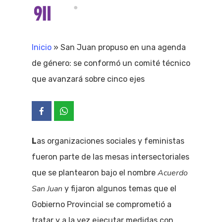
Skip
Menu
search
to
Close
main
Inicio
»
San Juan propuso en una agenda
Menu
content
de género: se conformó un comité técnico
que avanzará sobre cinco ejes
L
as organizaciones sociales y feministas
fueron parte de las mesas intersectoriales
Acuerdo
que se plantearon bajo el nombre
San Juan
y fijaron algunos temas que el
Gobierno Provincial se comprometió a
tratar y a la vez ejecutar medidas con