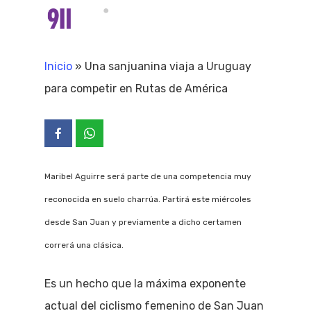
Skip
Menu
search
to
Close
main
Inicio
»
Una sanjuanina viaja a Uruguay
Menu
content
para competir en Rutas de América
Maribel Aguirre será parte de una competencia muy
reconocida en suelo charrúa. Partirá este miércoles
desde San Juan y previamente a dicho certamen
correrá una clásica.
Es un hecho que la máxima exponente
actual del ciclismo femenino de San Juan