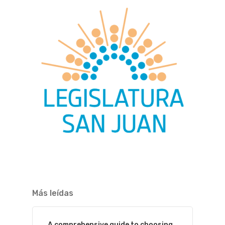
Más leídas
A comprehensive guide to choosing