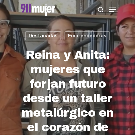
Skip
Menu
search
to
Close
main
Menu
content
Destacadas
Emprendedoras
Reina y Anita:
mujeres que
forjan futuro
desde un taller
metalúrgico en
el corazón de