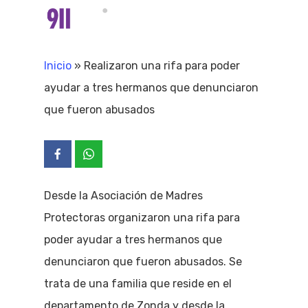
Skip
Menu
search
to
Close
main
Inicio
»
Realizaron una rifa para poder
Menu
content
ayudar a tres hermanos que denunciaron
que fueron abusados
Desde la Asociación de Madres
Protectoras organizaron una rifa para
poder ayudar a tres hermanos que
denunciaron que fueron abusados. Se
trata de una familia que reside en el
departamento de Zonda y desde la