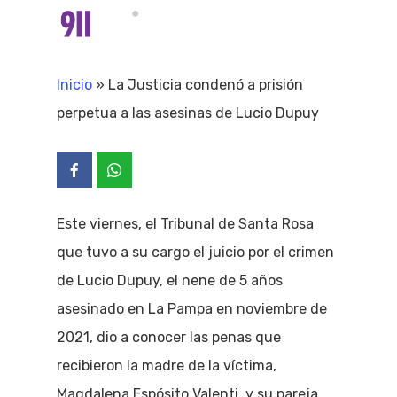
Skip
Menu
search
to
Close
main
Inicio
»
La Justicia condenó a prisión
Menu
content
perpetua a las asesinas de Lucio Dupuy
Este viernes, el Tribunal de Santa Rosa
que tuvo a su cargo el juicio por el crimen
de Lucio Dupuy, el nene de 5 años
asesinado en La Pampa en noviembre de
2021, dio a conocer las penas que
recibieron la madre de la víctima,
Magdalena Espósito Valenti, y su pareja,