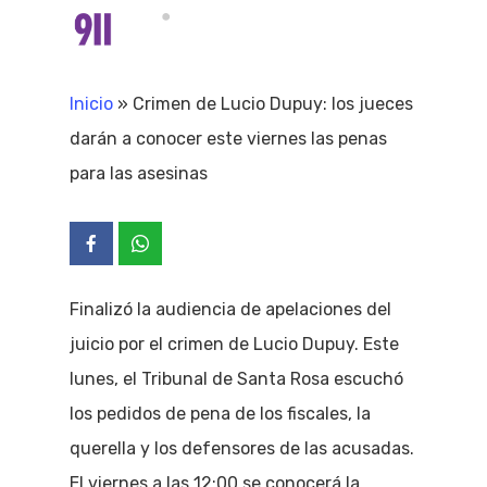
Skip
Menu
search
to
Close
main
Inicio
»
Crimen de Lucio Dupuy: los jueces
Menu
content
darán a conocer este viernes las penas
para las asesinas
Finalizó la audiencia de apelaciones del
juicio por el crimen de Lucio Dupuy. Este
lunes, el Tribunal de Santa Rosa escuchó
los pedidos de pena de los fiscales, la
querella y los defensores de las acusadas.
El viernes a las 12:00 se conocerá la