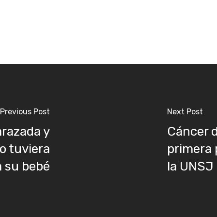
Previous Post
Next Post
arazada y
Cáncer d
o tuviera
primera 
a su bebé
la UNSJ