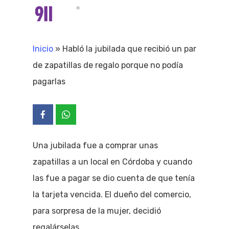
Skip
Menu
search
to
Close
main
Inicio
»
Habló la jubilada que recibió un par
Menu
content
de zapatillas de regalo porque no podía
pagarlas
Una jubilada fue a comprar unas
zapatillas a un local en Córdoba y cuando
las fue a pagar se dio cuenta de que tenía
la tarjeta vencida. El dueño del comercio,
para sorpresa de la mujer, decidió
regalárselas.