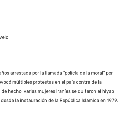
Inicio
Política
Justicia
Cultura
Salud
velo
ños arrestada por la llamada “policía de la moral” por
ovocó múltiples protestas en el país contra de la
, de hecho, varias mujeres iraníes se quitaron el hiyab
 desde la instauración de la República Islámica en 1979.