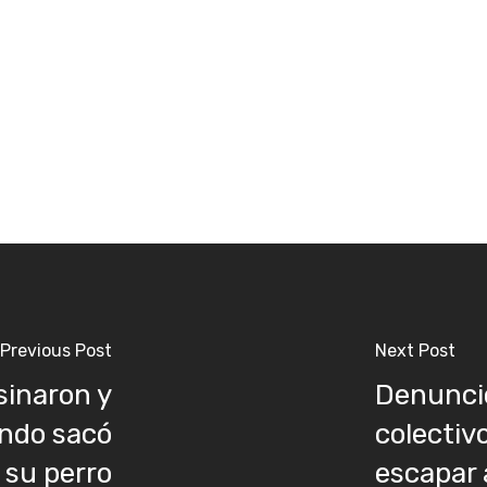
Previous Post
Next Post
sinaron y
Denunci
ndo sacó
colectivo
 su perro
escapar 