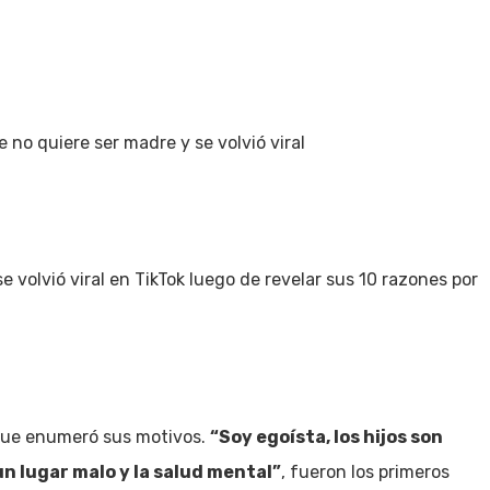
Inicio
Política
Justicia
Cultura
Salud
e no quiere ser madre y se volvió viral
e volvió viral en TikTok luego de revelar sus 10 razones por
 que enumeró sus motivos.
“Soy egoísta, los hijos son
un lugar malo y la salud mental”
, fueron los primeros