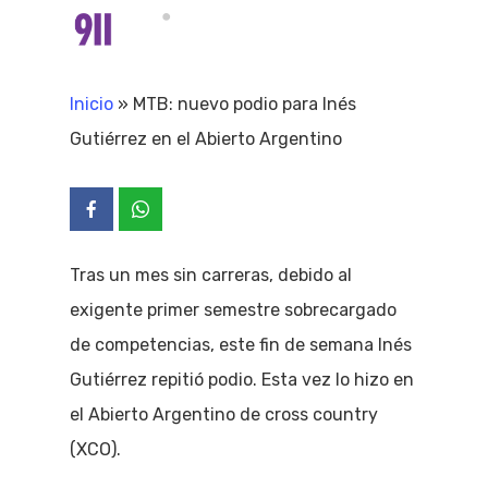
Skip
Menu
search
to
Close
main
Inicio
»
MTB: nuevo podio para Inés
Menu
content
Gutiérrez en el Abierto Argentino
Tras un mes sin carreras, debido al
exigente primer semestre sobrecargado
de competencias, este fin de semana Inés
Gutiérrez repitió podio. Esta vez lo hizo en
el Abierto Argentino de cross country
(XCO).