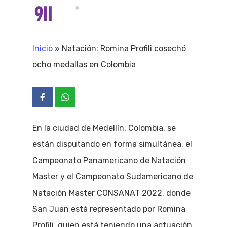
Skip
Menu
search
to
Close
main
Inicio
»
Natación: Romina Profili cosechó
Menu
content
ocho medallas en Colombia
En la ciudad de Medellín, Colombia, se
están disputando en forma simultánea, el
Campeonato Panamericano de Natación
Master y el Campeonato Sudamericano de
Natación Master CONSANAT 2022, donde
San Juan está representado por Romina
Profili, quien está teniendo una actuación