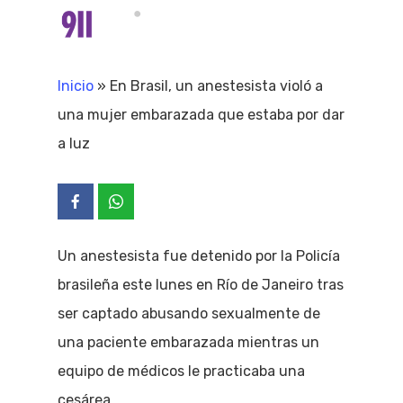
Skip
Menu
search
to
Close
main
Inicio
»
En Brasil, un anestesista violó a
Menu
content
una mujer embarazada que estaba por dar
a luz
Un anestesista fue detenido por la Policía
brasileña este lunes en Río de Janeiro tras
ser captado abusando sexualmente de
una paciente embarazada mientras un
equipo de médicos le practicaba una
cesárea.