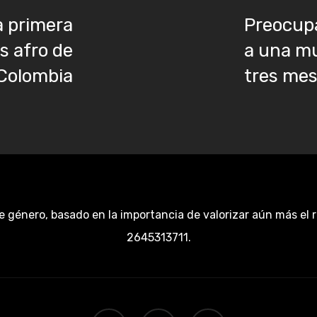
a primera
Preocup
s afro de
a una mu
Colombia
tres me
e género, basado en la importancia de valorizar aún más el 
2645313711.
facebook
youtube
instagram