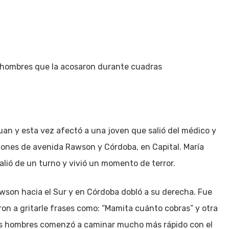
Inicio
Política
Justicia
Cultura
Salud
3 hombres que la acosaron durante cuadras
Juan y esta vez afectó a una joven que salió del médico y
iones de avenida Rawson y Córdoba, en Capital. María
alió de un turno y vivió un momento de terror.
awson hacia el Sur y en Córdoba dobló a su derecha. Fue
n a gritarle frases como: “Mamita cuánto cobras” y otra
 los hombres comenzó a caminar mucho más rápido con el