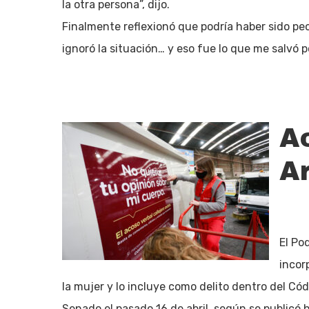
la otra persona”, dijo.
Finalmente reflexionó que podría haber sido peo
ignoró la situación… y eso fue lo que me salvó 
Ac
A
El Po
incor
la mujer y lo incluye como delito dentro del Códi
Senado el pasado 16 de abril, según se publicó ho