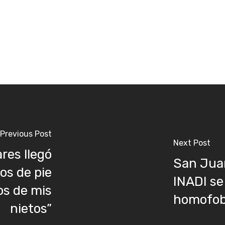
Previous Post
Next Post
res llegó
San Juan
os de pie
INADI se
os de mis
homofobi
nietos”