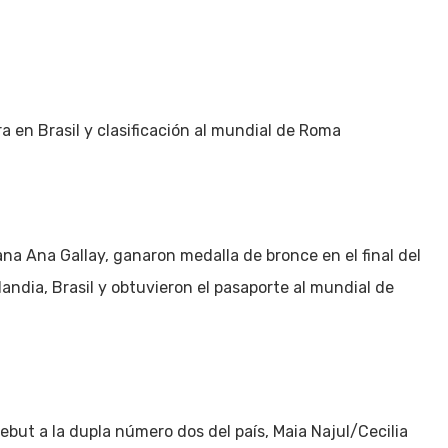
Inicio
Política
Justicia
Cultura
Salud
 en Brasil y clasificación al mundial de Roma
ana Ana Gallay, ganaron medalla de bronce en el final del
ndia, Brasil y obtuvieron el pasaporte al mundial de
debut a la dupla número dos del país, Maia Najul/Cecilia