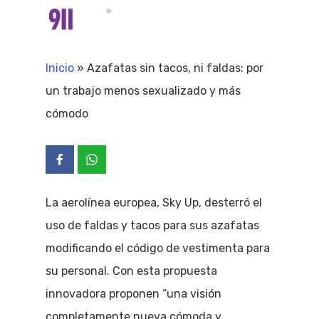
Skip
Menu
search
to
Close
main
Inicio
»
Azafatas sin tacos, ni faldas: por
Menu
content
un trabajo menos sexualizado y más
cómodo
La aerolínea europea, Sky Up, desterró el
uso de faldas y tacos para sus azafatas
modificando el código de vestimenta para
su personal. Con esta propuesta
innovadora proponen “una visión
completamente nueva cómoda y