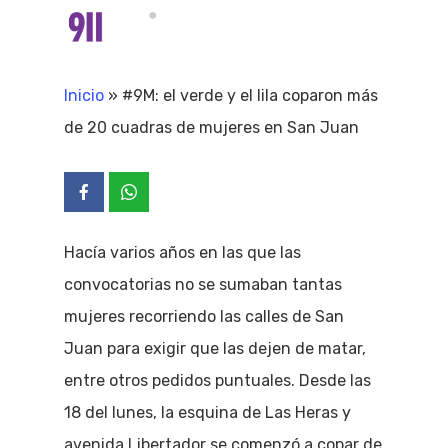
Skip
Menu
search
to
Close
main
Inicio
»
#9M: el verde y el lila coparon más
Menu
content
de 20 cuadras de mujeres en San Juan
Hacía varios años en las que las
convocatorias no se sumaban tantas
mujeres recorriendo las calles de San
Juan para exigir que las dejen de matar,
entre otros pedidos puntuales. Desde las
18 del lunes, la esquina de Las Heras y
avenida Libertador se comenzó a copar de