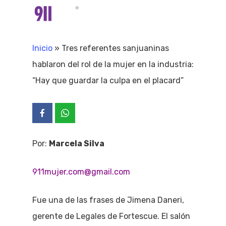
Skip
Menu
search
to
Close
main
Inicio
»
Tres referentes sanjuaninas
Menu
content
hablaron del rol de la mujer en la industria:
“Hay que guardar la culpa en el placard”
Por:
Marcela Silva
911mujer.com@gmail.com
Fue una de las frases de Jimena Daneri,
gerente de Legales de Fortescue. El salón