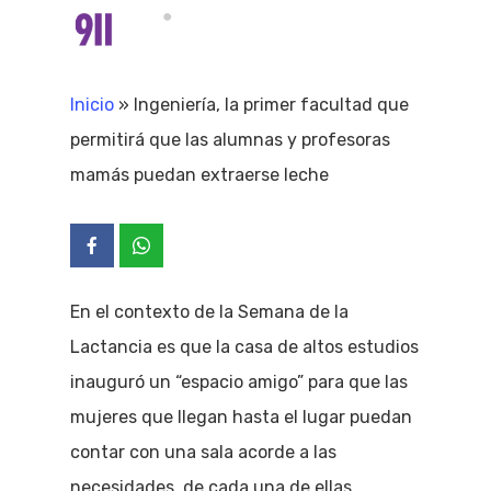
Skip
Menu
search
to
Close
main
Inicio
»
Ingeniería, la primer facultad que
Menu
content
permitirá que las alumnas y profesoras
mamás puedan extraerse leche
En el contexto de la Semana de la
Lactancia es que la casa de altos estudios
inauguró un “espacio amigo” para que las
mujeres que llegan hasta el lugar puedan
contar con una sala acorde a las
necesidades de cada una de ellas.