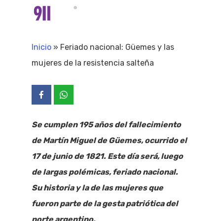
Skip
Menu
search
to
Close
main
Inicio
»
Feriado nacional: Güemes y las
Menu
content
mujeres de la resistencia salteña
Se cumplen 195 años del fallecimiento
de Martín Miguel de Güemes, ocurrido el
17 de junio de 1821. Este día será, luego
de largas polémicas, feriado nacional.
Su historia y la de las mujeres que
fueron parte de la gesta patriótica del
norte argentino.