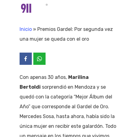
Skip
Menu
search
to
Close
main
Inicio
»
Premios Gardel: Por segunda vez
Menu
content
una mujer se queda con el oro
Con apenas 30 años,
Marilina
Bertoldi
sorprendió en Mendoza y se
quedó con la categoría “Mejor Álbum del
Año” que corresponde al Gardel de Oro.
Mercedes Sosa, hasta ahora, había sido la
única mujer en recibir este galardón. Todo
un mensaje en los tiempos que vivimos.