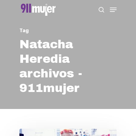
Skip
Menu
search
to
Close
main
Menu
Tag
content
Natacha
Heredia
archivos -
911mujer