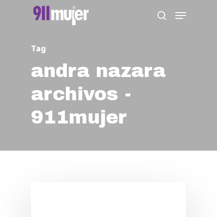
Skip
Menu
search
to
Close
main
Menu
Tag
content
andra nazara
archivos -
911mujer