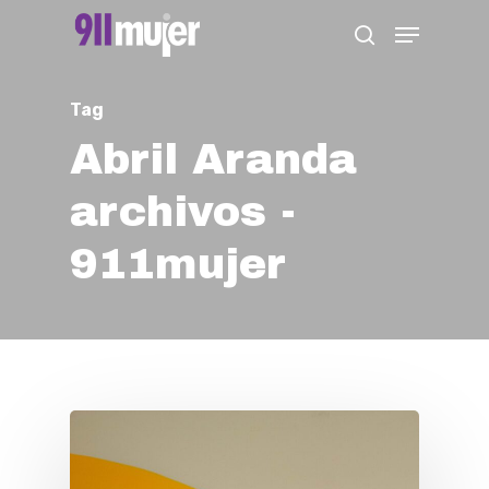
Skip
Menu
search
to
Close
main
Menu
Tag
content
Abril Aranda
archivos -
911mujer